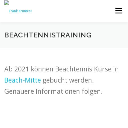
Zum
Inhalt
Menü
springen
HOME
LEISTUNGEN
TRAINERTEAM
NEWS
BEACHTENNISTRAINING
GALERIE
PREISE
KONTAKT
RECHTLICHES
Ab 2021 können Beachtennis Kurse in
Beach-Mitte
gebucht werden.
Genauere Informationen folgen.